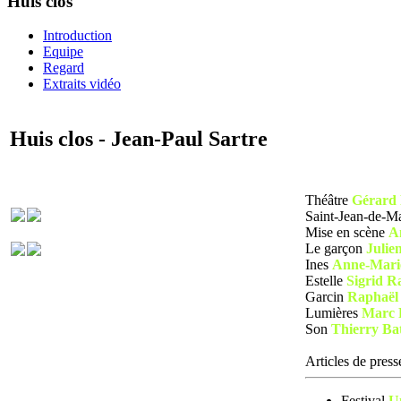
Huis clos
Introduction
Equipe
Regard
Extraits vidéo
Huis clos - Jean-Paul Sartre
Théâtre
Gérard 
Saint-Jean-de-Ma
Mise en scène
A
Le garçon
Julie
Ines
Anne-Mari
Estelle
Sigrid R
Garcin
Raphaël
Lumières
Marc 
Son
Thierry Bat
Articles de press
Festival
U