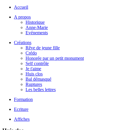
Accueil
A propos
Historique
Anne-Marie
Evénements
Créations
Rêve de jeune fille
Crédo
Honorée par un petit monument
Self contrôle
Je t'aime
Huis clos
Bal démasqué
Ruptures
Les belles lettres
Formation
Ecriture
Affiches